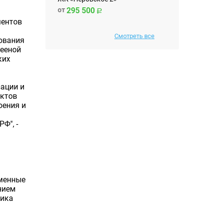
от
295 500
ментов
Смотреть все
ования
лееной
ких
ации и
ектов
оения и
Ф", -
еменные
нием
ника