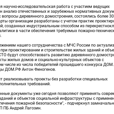
я научно-исследовательская работа с участием ведущих
н анализ отечественных и зарубежных нормативных доку
 вопросы деревянного домостроения, состоялись более 30
рты организации разработаны с учетом практик проектир
й, созданных индустриальным способом из перекрестнок
налитики в части обеспечения требуемых пожарно-техничес
.
лжением нашего сотрудничества с МЧС России по актуализ
ри проектировании и строительстве жилых зданий и объ
СТО будут способствовать развитию деревянного домостр
кты жилых домов и социально-культурных объектов с
м числе из числа победителей прошедшего конкурса ДОМ.Р
ды ДОМ.РФ Антон Финогенов.
ит реализовывать проекты без разработки специальных
ополнительных требований.
анные документы уже сегодня позволяют применять совр
зданий и объектов социальной инфраструктуры с примене
печения пожарной безопасности", - подчеркнул замначаль
 ПБ Андрей Лагозин.