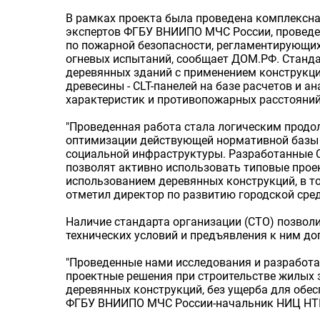
В рамках проекта была проведена комплексна
экспертов ФГБУ ВНИИПО МЧС России, проведе
по пожарной безопасности, регламентирующих
огневых испытаний, сообщает ДОМ.РФ. Станда
деревянных зданий с применением конструкци
древесины - CLT-панелей на базе расчетов и а
характеристик и противопожарных расстояний
"Проведенная работа стала логическим продо
оптимизации действующей нормативной базы п
социальной инфраструктуры. Разработанные 
позволят активно использовать типовые прое
использованием деревянных конструкций, в то
отметил директор по развитию городской сре
Наличие стандарта организации (СТО) позвол
технических условий и предъявления к ним д
"Проведенные нами исследования и разработ
проектные решения при строительстве жилых 
деревянных конструкций, без ущерба для обес
ФГБУ ВНИИПО МЧС России-начальник НИЦ НТП