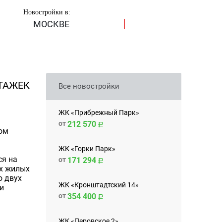
Новостройки в:
МОСКВЕ
ТАЖЕК
Все новостройки
ЖК «Прибрежный Парк»
от
212 570
ом
ЖК «Горки Парк»
ся на
от
171 294
ых жилых
о двух
ЖК «Кронштадтский 14»
и
от
354 400
ЖК «Перовское 2»