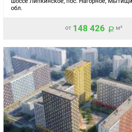
шоссе Липкинское, пос. Нагорное, Мытищи
обл.
148 426
от
м²