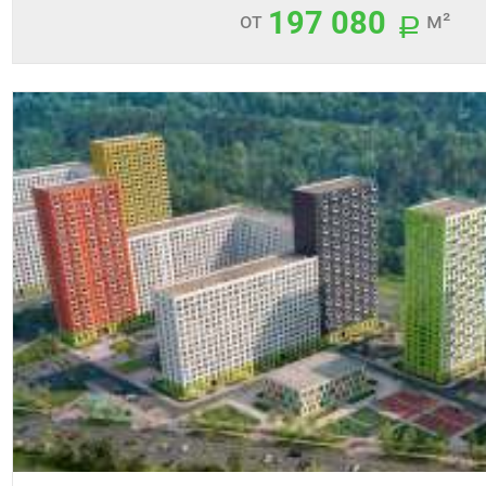
197 080
от
м²