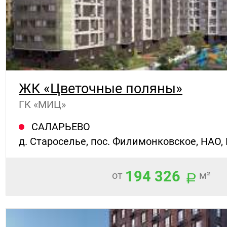
ЖК «Цветочные поляны»
ГК «МИЦ»
САЛАРЬЕВО
д. Староселье, пос. Филимонковское, НАО,
194 326
от
м²