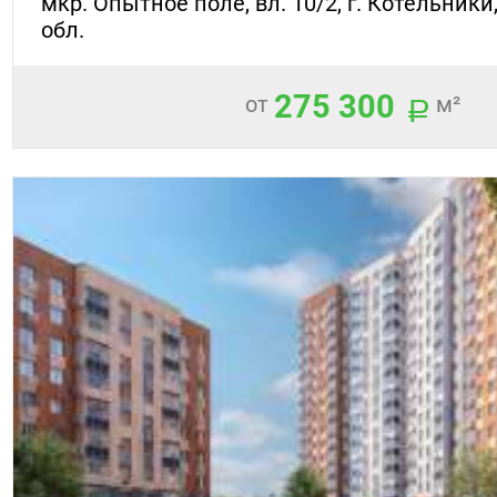
мкр. Опытное поле, вл. 10/2, г. Котельник
обл.
275 300
от
м²