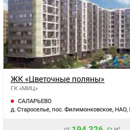
ЖК «Цветочные поляны»
ГК «МИЦ»
САЛАРЬЕВО
д. Староселье, пос. Филимонковское, НАО,
194 326
от
м²