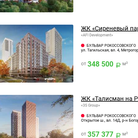
ЖК «Сиреневый па
«AFI Development»
БУЛЬВАР РОКОССОВСКОГО
ул. Тагильская, вл. 4, Метрог
348 500
от
м²
ЖК «Талисман на Р
«3S Group»
БУЛЬВАР РОКОССОВСКОГО
Открытое ш., вл. 14Д, р-н Бог
357 377
от
м²