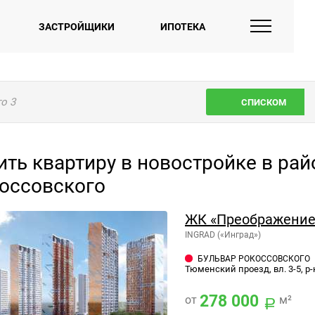
ЗАСТРОЙЩИКИ
ИПОТЕКА
го
3
СПИСКОМ
ить квартиру в новостройке в ра
оссовского
ЖК «Преображение
INGRAD («Инград»)
БУЛЬВАР РОКОССОВСКОГО
Тюменский проезд, вл. 3-5, р-
278 000
от
м²