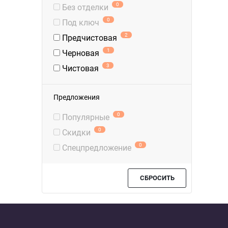
0
Без отделки
0
Под ключ
2
Предчистовая
1
Черновая
3
Чистовая
Предложения
0
Популярные
0
Скидки
0
Спецпредложение
СБРОСИТЬ