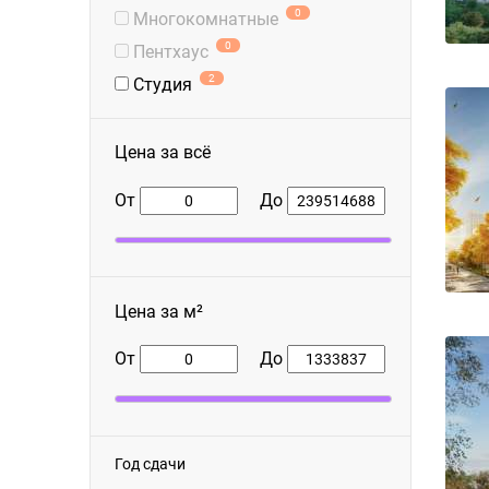
0
Многокомнатные
0
Пентхаус
2
Студия
Цена за всё
От
До
Цена за м²
От
До
Год сдачи