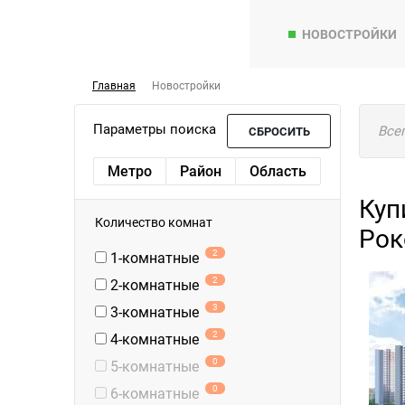
НОВОСТРОЙКИ
Главная
Новостройки
Параметры поиска
Все
СБРОСИТЬ
Метро
Район
Область
Куп
Количество комнат
Рок
2
1-комнатные
2
2-комнатные
3
3-комнатные
2
4-комнатные
0
5-комнатные
0
6-комнатные