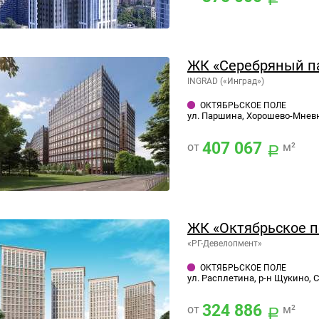
ЖК «Серебряный п
INGRAD («Инград»)
ОКТЯБРЬСКОЕ ПОЛЕ
ул. Паршина, Хорошево-Мнев
407 067
от
м²
ЖК «Октябрьское п
«РГ-Девелопмент»
ОКТЯБРЬСКОЕ ПОЛЕ
ул. Расплетина, р-н Щукино, 
324 886
от
м²