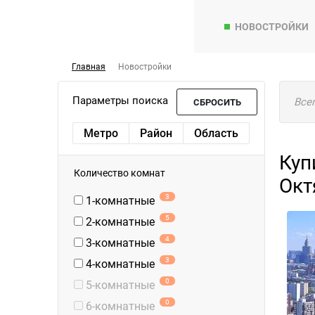
НОВОСТРОЙКИ
Главная
Новостройки
Параметры поиска
Все
СБРОСИТЬ
Метро
Район
Область
Куп
Количество комнат
Окт
3
1-комнатные
5
2-комнатные
4
3-комнатные
3
4-комнатные
0
5-комнатные
0
6-комнатные