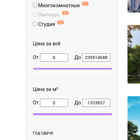
1
Многокомнатные
0
Пентхаус
2
Студия
Цена за всё
От
До
Цена за м²
От
До
Год сдачи