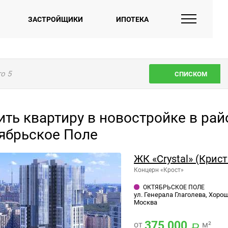
ЗАСТРОЙЩИКИ
ИПОТЕКА
го
5
СПИСКОМ
ить квартиру в новостройке в ра
ябрьское Поле
ЖК «Crystal» (Крис
Концерн «Крост»
ОКТЯБРЬСКОЕ ПОЛЕ
ул. Генерала Глаголева, Хоро
Москва
375 000
от
м²