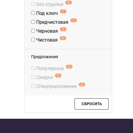
0
Без отделки
1
Под ключ
1
Предчистовая
1
Черновая
3
Чистовая
Предложения
0
Популярные
0
Скидки
0
Спецпредложение
СБРОСИТЬ