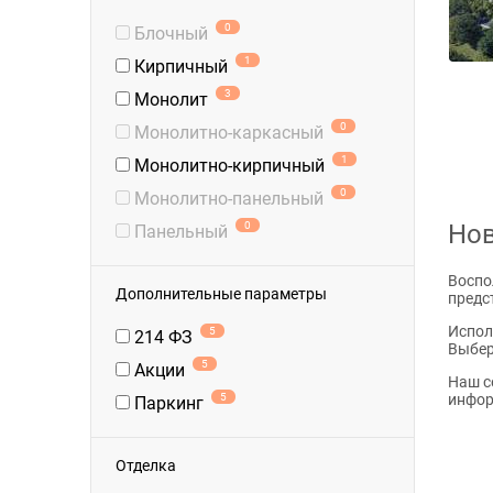
0
Блочный
1
Кирпичный
3
Монолит
0
Монолитно-каркасный
1
Монолитно-кирпичный
0
Монолитно-панельный
0
Нов
Панельный
Воспо
Дополнительные параметры
предс
Испол
5
214 ФЗ
Выбер
5
Акции
Наш с
5
инфор
Паркинг
Отделка