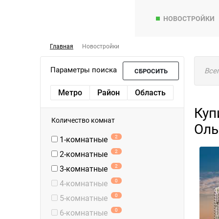
НОВОСТРОЙКИ
Главная
Новостройки
Параметры поиска
Все
СБРОСИТЬ
Метро
Район
Область
Куп
Количество комнат
Оль
2
1-комнатные
2
2-комнатные
2
3-комнатные
0
4-комнатные
0
5-комнатные
0
6-комнатные