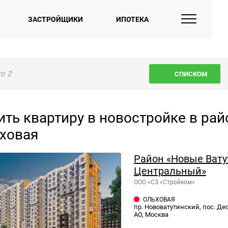
ЗАСТРОЙЩИКИ
ИПОТЕКА
го
2
СПИСКОМ
ить квартиру в новостройке в ра
ховая
Район «Новые Вату
Центральный»
ООО «СЗ «Стройком»
ОЛЬХОВАЯ
пр. Нововатутинский, пос. Д
АО, Москва