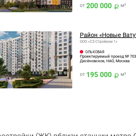
200 000
от
м²
Район «Новые Вату
ООО «СЗ Стройком 1»
ОЛЬХОВАЯ
Проектируемый проезд № 7034
Десёновское, НАО, Москва
195 000
от
м²
остройки (ЖК) вблизи станции метро 