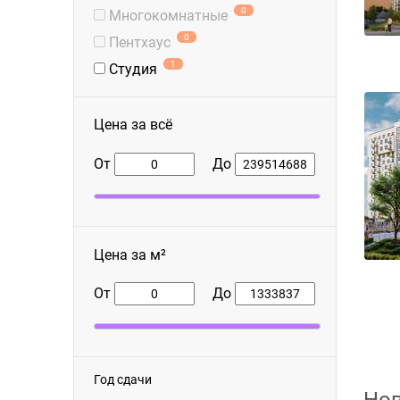
0
Многокомнатные
0
Пентхаус
1
Студия
Цена за всё
От
До
Цена за м²
От
До
Год сдачи
Нов