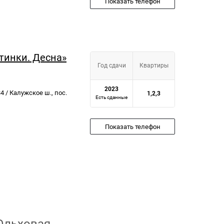
Показать телефон
тинки. Десна»
Год сдачи
Квартиры
2023
 / Калужское ш., пос.
1,2,3
Есть сданные
Показать телефон
Ольховая