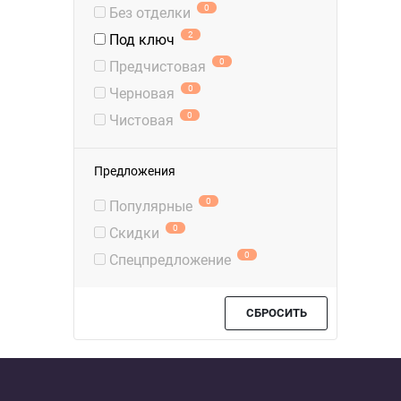
0
Без отделки
2
Под ключ
0
Предчистовая
0
Черновая
0
Чистовая
Предложения
0
Популярные
0
Скидки
0
Спецпредложение
СБРОСИТЬ