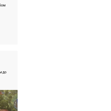
юбом
м до