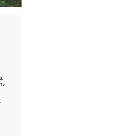
з,
ать
.
.