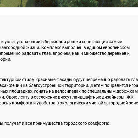
 и уюта, утопающий в березовой роще и сочетающий самые
 загородной жизни. Комплекс выполнен в едином европейском
епременно радовать глаз, впрочем, как и множество деревьев и
тории.
ектурном стиле, красивые фасады будут непременно радовать гла
насаждений на благоустроенной территории. Детям понравится игр
вных площадках, гонять на велосипедах по специальным дорожкам
и. Свою лепту в озеленение внесут ландшафтные дизайнеры. ЖК
ень комфорта и удобства в экологически чистой загородной зоне
ы получат и все преимущества городского комфорта: