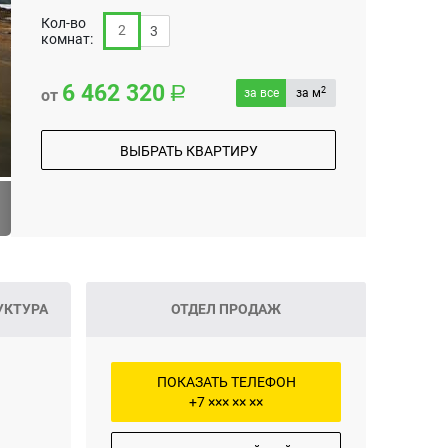
Кол-во
2
3
комнат:
6 462 320
2
от
за все
за м
ВЫБРАТЬ КВАРТИРУ
УКТУРА
ОТДЕЛ ПРОДАЖ
ПОКАЗАТЬ ТЕЛЕФОН
+7 ××× ×× ××