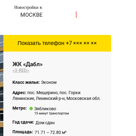
Новостройки в:
МОСКВЕ
Показать телефон
+7 ××× ×× ××
ЖК «Дабл»
«3-RED»
Класс жилья:
Эконом
Адрес:
пос. Мещерино, пос. Горки
Ленинские, Ленинский р-н, Московская обл.
Метро:
Зябликово
15 минут транспортом
Год сдачи:
Дом сдан
Площадь:
71.71 – 72.80 м²