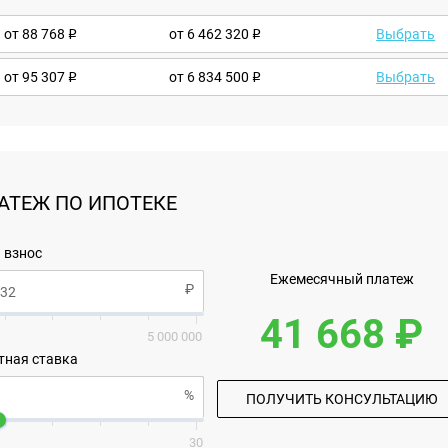
от
88 768
от 6 462 320
Выбрать
от
95 307
от 6 834 500
Выбрать
АТЕЖ ПО ИПОТЕКЕ
 взнос
Ежемесячный платеж
41 668 ₽
5 000 000
тная ставка
ПОЛУЧИТЬ КОНСУЛЬТАЦИЮ
30