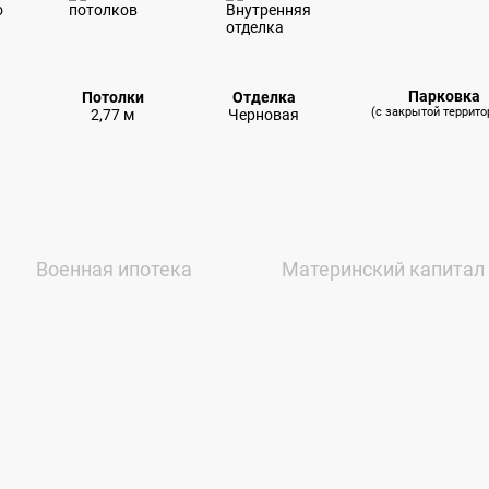
Парковка
Потолки
Отделка
(с закрытой террито
2,77 м
Черновая
Военная ипотека
Материнский капитал