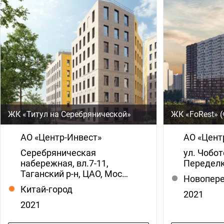
ЖК «Титул на Серебрянической»
ЖК «FoRest» 
АО «Центр-Инвест»
АО «Цент
Серебряническая
ул. Чобот
набережная, вл.7-11,
Переделк
Таганский р-н, ЦАО, Мос…
Новопер
Китай-город
2021
2021