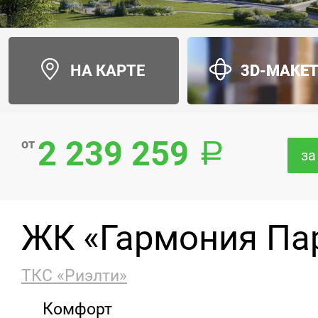
НА КАРТЕ
3D-МАКЕ
2 239 259
от
за
ЖК «Гармония Па
ТКС «Риэлти»
Комфорт