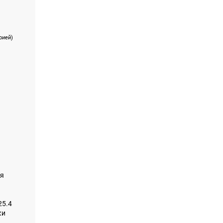
рией)
ся
25.4
ки