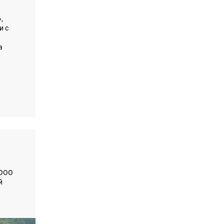
,
и с
а
 ООО
й