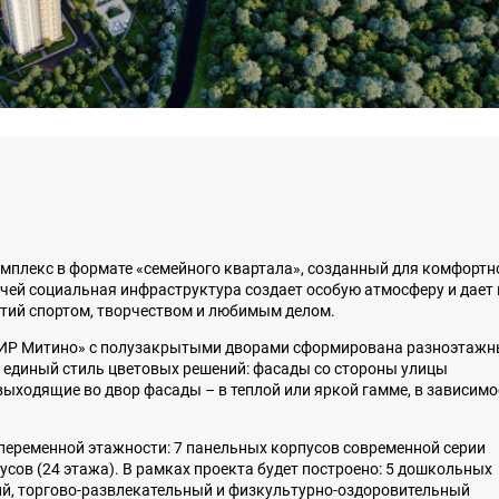
омплекс в формате «семейного квартала», созданный для комфортн
чей социальная инфраструктура создает особую атмосферу и дает 
ятий спортом, творчеством и любимым делом.
«МИР Митино» с полузакрытыми дворами сформирована разноэтаж
т единый стиль цветовых решений: фасады со стороны улицы
ыходящие во двор фасады – в теплой или яркой гамме, в зависимо
.
переменной этажности: 7 панельных корпусов современной серии
сов (24 этажа). В рамках проекта будет построено: 5 дошкольных
ий, торгово-развлекательный и физкультурно-оздоровительный