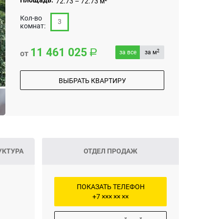
Площадь:
72.73 – 72.73 м²
Кол-во
3
комнат:
11 461 025
2
от
за все
за м
ВЫБРАТЬ КВАРТИРУ
УКТУРА
ОТДЕЛ ПРОДАЖ
ПОКАЗАТЬ ТЕЛЕФОН
+7 ××× ×× ××