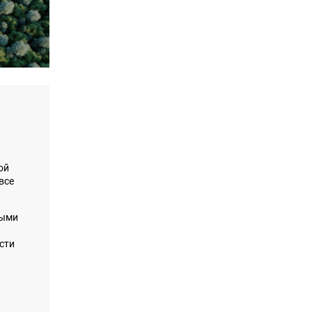
ой
все
ными
сти