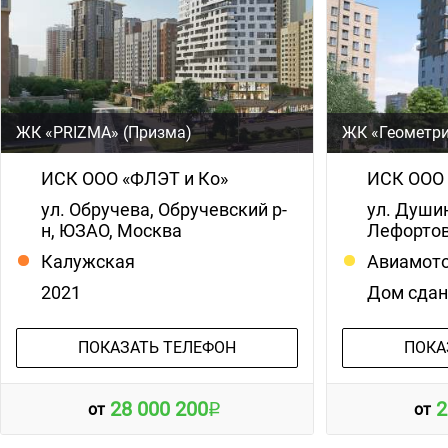
ЖК «PRIZMA» (Призма)
ЖК «Геометр
ИСК ООО «ФЛЭТ и Ко»
ИСК ООО 
ул. Обручева, Обручевский р-
ул. Душин
н, ЮЗАО, Москва
Лефортов
Калужская
Авиамот
2021
Дом сда
ПОКАЗАТЬ ТЕЛЕФОН
ПОКА
28 000 200
2
от
от