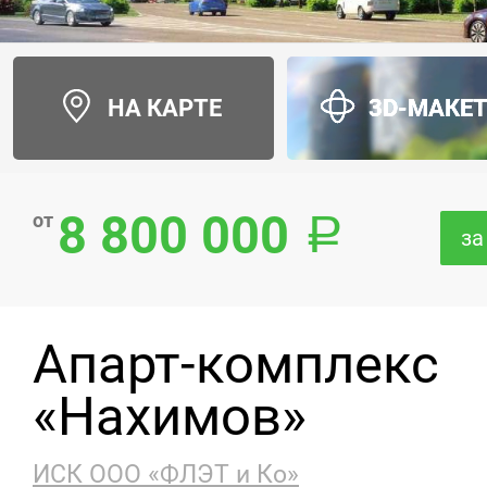
НА КАРТЕ
3D-МАКЕ
8 800 000
от
за
Апарт-комплекс
«Нахимов»
ИСК ООО «ФЛЭТ и Ко»