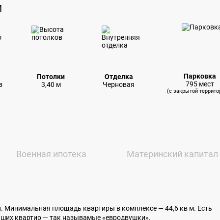
И
Парковка
Потолки
Отделка
795 мест
в
3,40 м
Черновая
(с закрытой террито
Военная ипотека
Материнский капитал
. Минимальная площадь квартиры в комплексе — 44,6 кв м. Есть
ших квартир — так называмые «евродвушки».