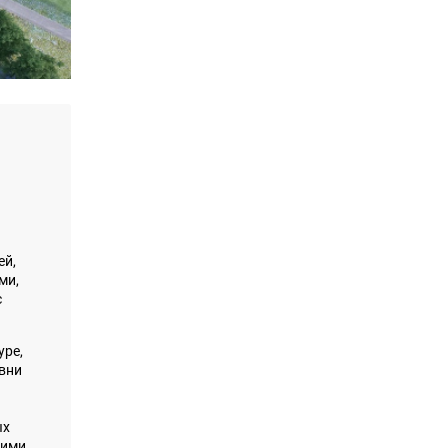
ей,
ми,
с
уре,
вни
ых
кими