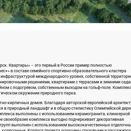
ск. Квартиры» – это первый в России пример полностью
ес+» в составе семейного спортивно-образовательного кластера
 инфраструктурой международного уровня, собственной территори
нировочными решениями, квартирами с террасами и зимними сада
йном с подогревом, собственным выходом на гольф-поле. Комплек
огическом окружении природного парка.
тно-кирпичных домов. Благодаря авторской европейской архитект
ся в природный ландшафт и в общую стилистику Олимпийской дере
мплекса выполнены с использованием керамогранита, клинкерной
ое своеобразие комплекса выгодно подчеркивает декоративная
 групп выполнен с использованием высококачественных отделочн
, колясочные. Корпуса проекта оснащены грузовыми и пассажирс