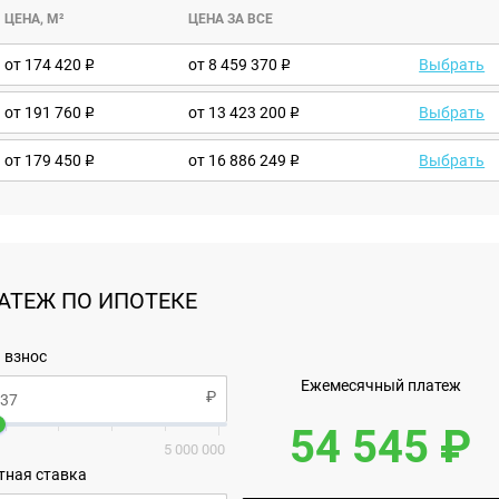
ЦЕНА, М²
ЦЕНА ЗА ВСЕ
от
174 420
от 8 459 370
Выбрать
от
191 760
от 13 423 200
Выбрать
от
179 450
от 16 886 249
Выбрать
АТЕЖ ПО ИПОТЕКЕ
 взнос
Ежемесячный платеж
54 545 ₽
5 000 000
тная ставка