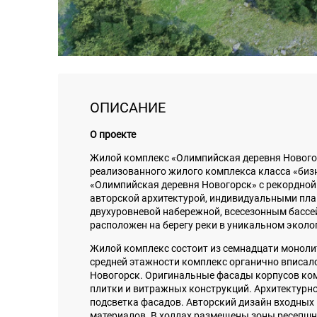
ОПИСАНИЕ
О проекте
Жилой комплекс «Олимпийская деревня Новогор
реализованного жилого комплекса класса «бизн
«Олимпийская деревня Новогорск» с рекордной
авторской архитектурой, индивидуальными пла
двухуровневой набережной, всесезонным бассе
расположен на берегу реки в уникальном экол
Жилой комплекс состоит из семнадцати моноли
средней этажности комплекс органично вписал
Новогорск. Оригинальные фасады корпусов ко
плитки и витражных конструкций. Архитектурн
подсветка фасадов. Авторский дизайн входных
материалов. В холлах размещены зоны ресепшн