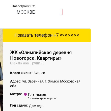
Новостройки в:
МОСКВЕ
Показать телефон
+7 ××× ×× ××
ЖК «Олимпийская деревня
Новогорск. Квартиры»
СК «Химки Групп»
Класс жилья:
Бизнес
Адрес:
ул. Заречная, г. Химки, Московская
обл.
Метро:
Планерная
15 минут транспортом
Год сдачи:
Дом сдан