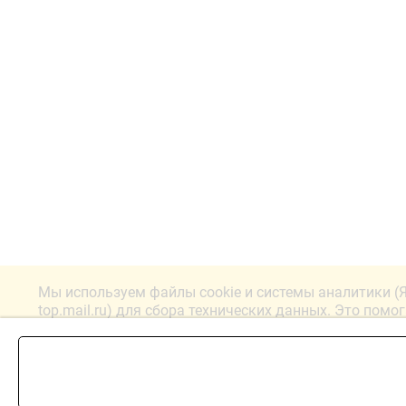
Мы используем файлы cookie и системы аналитики (
top.mail.ru) для сбора технических данных. Это помо
лучше. Продолжая работу с сайтом, вы соглашаетесь
конфиденциальности.
ПОЗВОНИТЬ
Принять