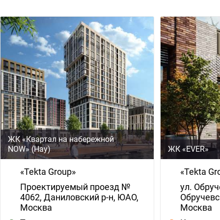
ЖК «Квартал на набережной
NOW» (Нау)
ЖК «EVER»
«Tekta Group»
«Tekta Gr
Проектируемый проезд №
ул. Обруч
4062, Даниловский р-н, ЮАО,
Обручевс
Москва
Москва