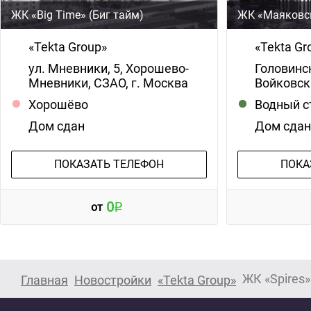
ЖК «Big Time» (Биг тайм)
ЖК «Маяковс
«Tekta Group»
«Tekta Gr
ул. Мневники, 5, Хорошево-
Головинск
Мневники, СЗАО, г. Москва
Войковск
Хорошёво
Водный с
Дом сдан
Дом сда
ПОКАЗАТЬ ТЕЛЕФОН
ПОКА
0
от
ЖК «Spires»
Главная
Новостройки
«Tekta Group»