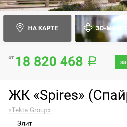
НА КАРТЕ
3D-МАКЕ
18 820 468
от
за
ЖК «Spires» (Спай
«Tekta Group»
Элит