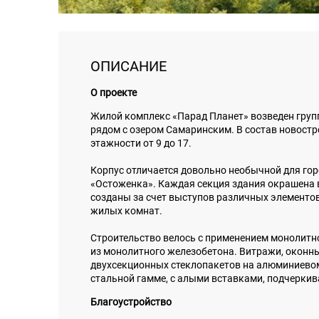
ОПИСАНИЕ
О проекте
Жилой комплекс «Парад Планет» возведен груп
рядом с озером Самаринским. В состав новост
этажности от 9 до 17.
Корпус отличается довольно необычной для гор
«Остоженка». Каждая секция здания окрашена 
созданы за счет выступов различных элементо
жилых комнат.
Строительство велось с применением монолитно
из монолитного железобетона. Витражи, оконн
двухсекционных стеклопакетов на алюминиевом
стальной гамме, с алыми вставками, подчерки
Благоустройство