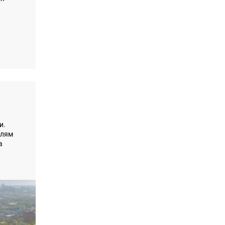
и.
елям
а