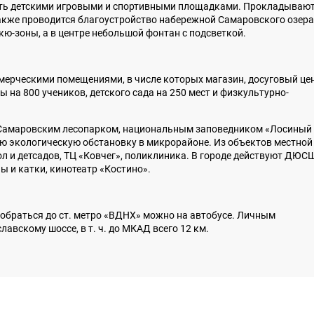
ть детскими игровыми и спортивными площадками. Прокладываю
Также проводится благоустройство набережной Самаровского озера
кю-зоны, а в центре небольшой фонтан с подсветкой.
мерческими помещениями, в числе которых магазин, досуговый цен
 на 800 учеников, детского сада на 250 мест и физкультурно-
с Самаровским лесопарком, национальным заповедником «Лосиный
ную экологическую обстановку в микрорайоне. Из объектов местной
 и детсадов, ТЦ «Ковчег», поликлиника. В городе действуют ДЮС
ы и катки, кинотеатр «Костино».
обраться до ст. метро «ВДНХ» можно на автобусе. Личным
авскому шоссе, в т. ч. до МКАД всего 12 км.