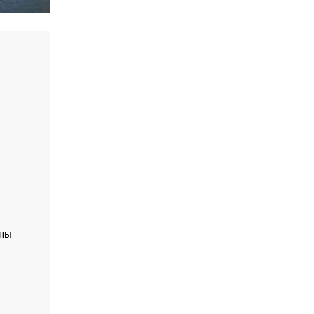
а
ы
ены