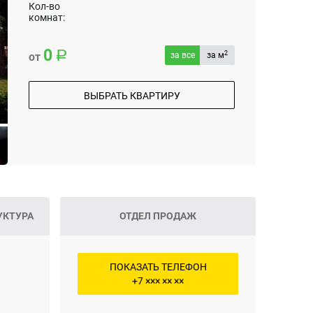
Кол-во
комнат:
0
2
от
за все
за м
ВЫБРАТЬ КВАРТИРУ
УКТУРА
ОТДЕЛ ПРОДАЖ
ПОКАЗАТЬ ТЕЛЕФОН
+7 ××× ×× ××