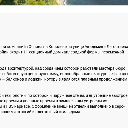
пой компаний «Основа» в Королеве на улице Академика Легостаев
ройки входит 11-секционный дом каплевидной формы переменной
ода архитектурой, над созданием которой работали мастера бюро
в собственную цветовую гамму, волнообразные текстурные фасад
в — балконов и лоджий, которые являются плавным продолжением
й технологии, по которой и наружные стены, и внутренние выстро
ые проемы и дверные проемы в зимние сады устроены из
 и ПВЗ каркасе. Оформление внешней отделки выполнено в серо-
вающими строгий и элегантный стиль дома.