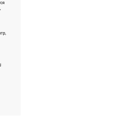
тся
,
тр,
Ш