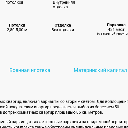
Парковка
Потолки
Отделка
431 мест
2,80-5,00 м
Без отделки
(с закрытой террито
Военная ипотека
Материнский капитал
ых квартир, включая варианты со вторым светом. Для воплощения
зий покупателям квартир предлагается выбор из более чем
50
ов до трехкомнатных квартир площадью 86 кв. метров.
емный паркинг
, а также гостевые парковки на придомовой террито
й части комплекса также обустроены индивидуальные кладовые д