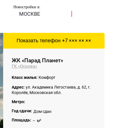
Новостройки в:
МОСКВЕ
Показать телефон
+7 ××× ×× ××
ЖК «Парад Планет»
ГК «Основа»
Класс жилья:
Комфорт
Адрес:
ул. Академика Легостаева, д. 62, г.
Королёв, Московская обл.
Метро:
Год сдачи:
Дом сдан
Площадь:
– м²