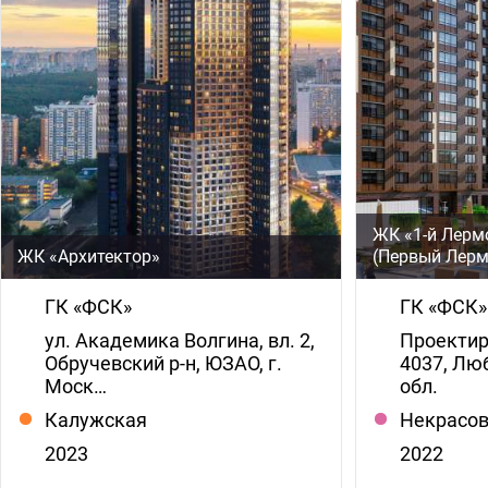
ЖК «1-й Лерм
ЖК «Архитектор»
(Первый Лерм
ГК «ФСК»
ГК «ФСК»
ул. Академика Волгина, вл. 2,
Проекти
Обручевский р-н, ЮЗАО, г.
4037, Лю
Моск…
обл.
Калужская
Некрасо
2023
2022