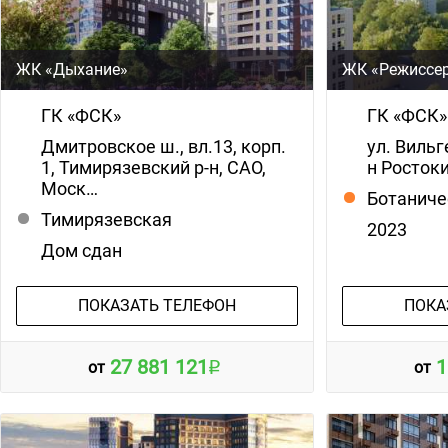
ЖК «Дыхание»
ЖК «Режиссе
ГК «ФСК»
ГК «ФСК»
Дмитровское ш., вл.13, корп.
ул. Вильг
1, Тимирязевский р-н, САО,
н Ростоки
Моск…
Ботаниче
Тимирязевская
2023
Дом сдан
ПОКАЗАТЬ ТЕЛЕФОН
ПОКА
27 881 121
1
от
от