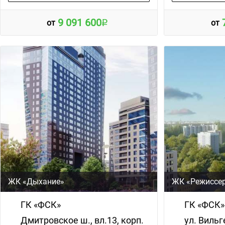
9 091 600
от
от
ЖК «Дыхание»
ЖК «Режиссе
ГК «ФСК»
ГК «ФСК»
Дмитровское ш., вл.13, корп.
ул. Вильг