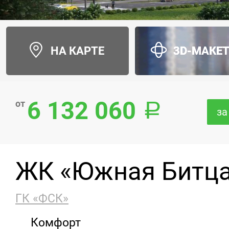
НА КАРТЕ
3D-МАКЕ
6 132 060
от
за
ЖК «Южная Битц
ГК «ФСК»
Комфорт