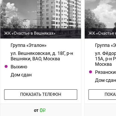
ЖК «Счастье в Вешняках»
ЖК «Счастье 
Группа «Эталон»
Группа «
ул. Вешняковская, д. 18Г, р-н
ул. Фёдор
Вешняки, ВАО, Москва
15А, р-н 
Москва
Выхино
Рязански
Дом сдан
Дом сда
ПОКАЗАТЬ ТЕЛЕФОН
ПОКА
0
от