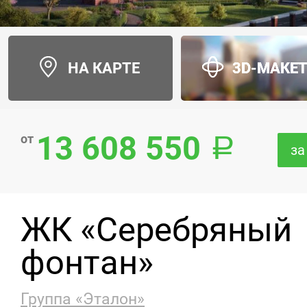
НА КАРТЕ
3D-МАКЕ
13 608 550
от
за
ЖК «Серебряный
фонтан»
Группа «Эталон»