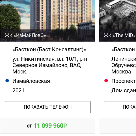
ЖК «ИзМайЛовО»
ЖК «The MID»
«Бэсткон (Бэст Консалтинг)»
«Бэсткон
ул. Никитинская, вл. 10/1, р-н
Ленинский
Северное Измайлово, ВАО,
Обручевс
Моск…
Москва
Измайловская
Проспект
2021
Дом сда
ПОКАЗАТЬ ТЕЛЕФОН
ПОКА
11 099 960
от