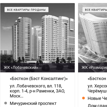
ВСЕ КВАРТИРЫ ПРОДАНЫ
ВСЕ КВАРТИР
ЖК «Лобачевский»
ЖК «Розмари
«Бэсткон (Бэст Консалтинг)»
«Бэсткон
ул. Лобачевского, вл. 118,
ул. Херсон
корп. 1-4, р-н Раменки, ЗАО,
Черёмушк
Моск…
Новые Ч
Мичуринский проспект
Дом сда