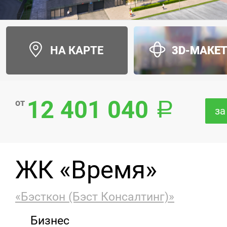
НА КАРТЕ
3D-МАКЕ
12 401 040
от
за
ЖК «Время»
«Бэсткон (Бэст Консалтинг)»
Бизнес