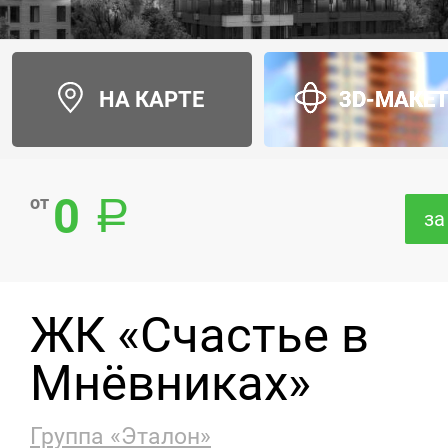
НА КАРТЕ
3D-МАКЕ
0
от
за
ЖК «Счастье в
Мнёвниках»
Группа «Эталон»